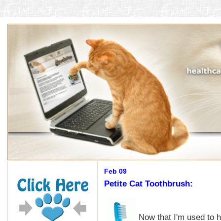
Feb 09
Petite Cat Toothbrush:
Now that I'm used to h